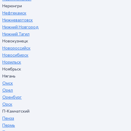
Нерюнгри
Нефтекамск
Нижневартовск
Нижний Новгород
Нижний Тагил
Новокузнецк
Новороссийск
Новосибирск
Норильск
Ноябрьск
Нягань
Омск
Орел
Оренбург
Орск
П-Камчатский
Пенза
Пермь