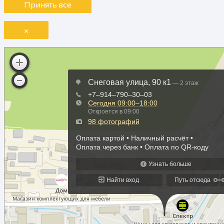
Принять все
×