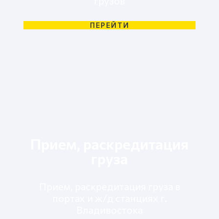
грузов
ПЕРЕЙТИ
Прием, раскредитация
груза
Прием, раскредитация груза в
портах и ж/д станциях г.
Владивостока