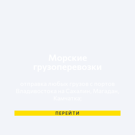
Морские
грузоперевозки
отправка любых грузов с портов
Владивостока на Сахалин, Магадан,
Камчатка;
ПЕРЕЙТИ