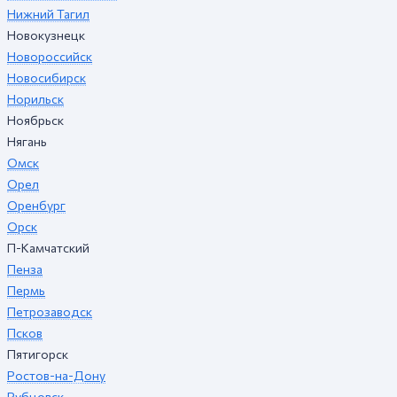
Нижний Тагил
Новокузнецк
Новороссийск
Новосибирск
Норильск
Ноябрьск
Нягань
Омск
Орел
Оренбург
Орск
П-Камчатский
Пенза
Пермь
Петрозаводск
Псков
Пятигорск
Ростов-на-Дону
Рубцовск