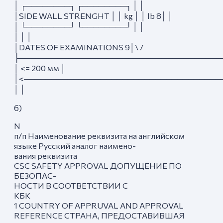
│ ┌────────┐ ┌────────┐ │ │
│SIDE WALL STRENGHT │ │ kg │ │ lb 8│ │
│ └────────┘ └────────┘ │ │
│ │ │
│DATES OF EXAMINATIONS 9│\ /
├─────────────────────────────────────
│ <= 200 мм │
│<────────────────────────────────────
│ │
б)
N
п/п Наименование реквизита на английском
языке Русский аналог наимено-
вания реквизита
CSC SAFETY APPROVAL ДОПУЩЕНИЕ ПО
БЕЗОПАС-
НОСТИ В СООТВЕТСТВИИ С
КБК
1 COUNTRY OF APPRUVAL AND APPROVAL
REFERENCE СТРАНА, ПРЕДОСТАВИВШАЯ