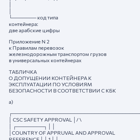
│
│
└─────── код типа
контейнера:
две арабские цифры
Приложение N 2
к Правилам перевозок
железнодорожным транспортом грузов
в универсальных контейнерах
ТАБЛИЧКА
О ДОПУЩЕНИИ КОНТЕЙНЕРА К
ЭКСПЛУАТАЦИИ ПО УСЛОВИЯМ
БЕЗОПАСНОСТИ В СООТВЕТСТВИИ С КБК
а)
┌─────────────────────────────────────
│ CSC SAFETY APPROVAL │/ \
│ ┌────────┐ │ │
│COUNTRY OF APPRUVAL AND APPROVAL
REFERENCE │ │ 1 │ │