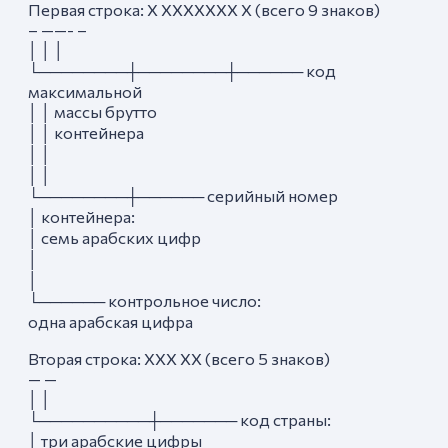
Первая строка: X ХХХХХХХ X (всего 9 знаков)
– ——- –
│ │ │
└────────┼────────┼────── код
максимальной
│ │ массы брутто
│ │ контейнера
│ │
│ │
└────────┼────── серийный номер
│ контейнера:
│ семь арабских цифр
│
│
└────── контрольное число:
одна арабская цифра
Вторая строка: XXX XX (всего 5 знаков)
— —
│ │
└──────────┼─────── код страны:
│ три арабские цифры