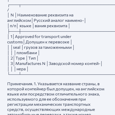
┌───┬─────────────────────────────────
/
│ N │Наименование реквизита на
английском│Русский аналог наимено-│
│п/п│ языке │вания реквизита │
├───┼─────────────────────────────────
│ 1│Approved for transport under
customs│Допущен к перевозке │
│ │seal │грузов за таможенными │
│ │ │пломбами │
│ 2│Туре │Тип │
│ 3│Manufactures N │Заводской номер контей-│
│ │ │нера │
└───┴─────────────────────────────────
Примечания. 1. Указывается название страны, в
которой контейнер был допущен, на английском
языке или посредством отличительного знака,
используемого для ее обозначения при
регистрации механических транспортных
средств, осуществляющих международные
автомобильные перевозки, а также номер