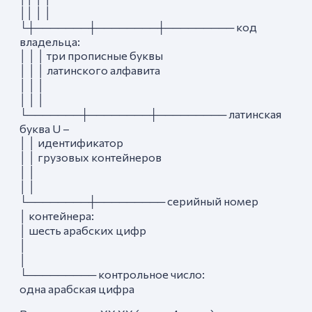
││ │ │
└┼───────┼────────┼───────── код
владельца:
│ │ │ три прописные буквы
│ │ │ латинского алфавита
│ │ │
│ │ │
└───────┼────────┼───────── латинская
буква U –
│ │ идентификатор
│ │ грузовых контейнеров
│ │
│ │
└────────┼───────── серийный номер
│ контейнера:
│ шесть арабских цифр
│
│
└───────── контрольное число:
одна арабская цифра