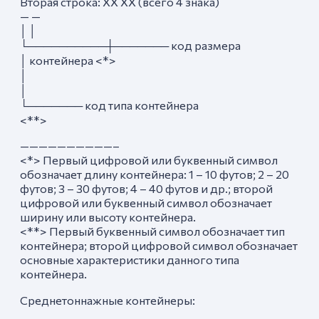
Вторая строка: XX XX (всего 4 знака)
— —
│ │
└──────────┼─────── код размера
│ контейнера <*>
│
│
└─────── код типа контейнера
<**>
——————————–
<*> Первый цифровой или буквенный символ
обозначает длину контейнера: 1 – 10 футов; 2 – 20
футов; 3 – 30 футов; 4 – 40 футов и др.; второй
цифровой или буквенный символ обозначает
ширину или высоту контейнера.
<**> Первый буквенный символ обозначает тип
контейнера; второй цифровой символ обозначает
основные характеристики данного типа
контейнера.
Среднетоннажные контейнеры: