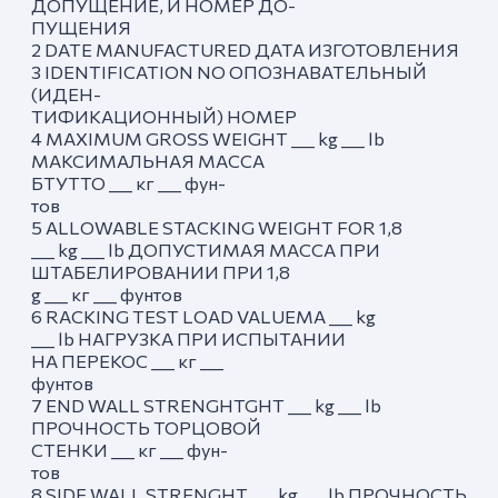
ДОПУЩЕНИЕ, И НОМЕР ДО-
ПУЩЕНИЯ
2 DATE MANUFACTURED ДАТА ИЗГОТОВЛЕНИЯ
3 IDENTIFICATION NO ОПОЗНАВАТЕЛЬНЫЙ
(ИДЕН-
ТИФИКАЦИОННЫЙ) НОМЕР
4 MAXIMUM GROSS WEIGHT ___ kg ___ lb
МАКСИМАЛЬНАЯ МАССА
БТУТТО ___ кг ___ фун-
тов
5 ALLOWABLE STACKING WEIGHT FOR 1,8
___ kg ___ lb ДОПУСТИМАЯ МАССА ПРИ
ШТАБЕЛИРОВАНИИ ПРИ 1,8
g ___ кг ___ фунтов
6 RACKING TEST LOAD VALUEMA ___ kg
___ lb НАГРУЗКА ПРИ ИСПЫТАНИИ
НА ПЕРЕКОС ___ кг ___
фунтов
7 END WALL STRENGHTGHT ___ kg ___ lb
ПРОЧНОСТЬ ТОРЦОВОЙ
СТЕНКИ ___ кг ___ фун-
тов
8 SIDE WALL STRENGHT ___ kg ___ lb ПРОЧНОСТЬ