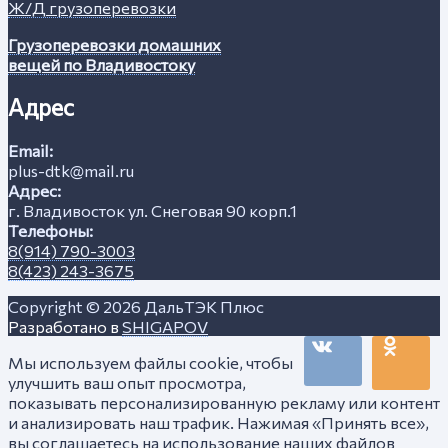
Ж/Д грузоперевозки
Грузоперевозки домашних
вещей по Владивостоку
Адрес
Email:
plus-dtk@mail.ru
Адрес:
г. Владивосток ул. Снеговая 90 корп.1
Телефоны:
8(914) 790-3003
8(423) 243-3675
Copyright © 2026
ДальТЭК Плюс
Разработано в
SHIGAPOV
Мы используем файлы cookie, чтобы
улучшить ваш опыт просмотра,
показывать персонализированную рекламу или контент
и анализировать наш трафик. Нажимая «Принять все»,
вы соглашаетесь на использование наших файлов