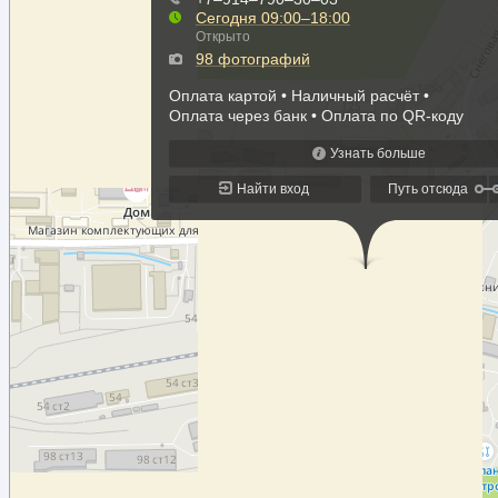
Правила перевозки грузов в контейнерах
Закон о ж/д транспорте в РФ
Правила приема груза к перевозке
Правила приема заявок
Характеристика подвижного состава
Контейнера
Крытые вагоны
Платформы
Полувагоны
ОТЗЫВЫ
КОНТАКТЫ
РАССЧИТАТЬ