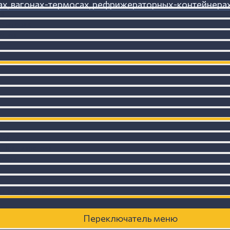
ах, вагонах-термосах, рефрижераторных-контейнера
ах
ераторах
уктов
ока
 г.Владивостока
оссии
и видами груза
Переключатель меню