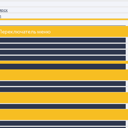
ярск
л
Переключатель меню
к