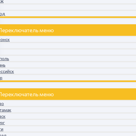
еж
род
Переключатель меню
донск
ополь
ань
оссийск
ир
Переключатель меню
во
итамак
вск
ург
ти
град