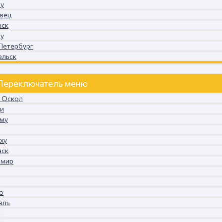
ду
овец
нск
ду
-Петербург
ельск
Переключатель меню
й Оскол
щи
ому
ху
нск
имир
о
вль