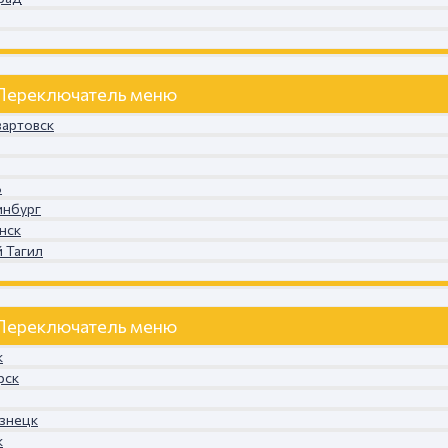
Переключатель меню
вартовск
ь
инбург
нск
 Тагил
Переключатель меню
к
рск
узнецк
к