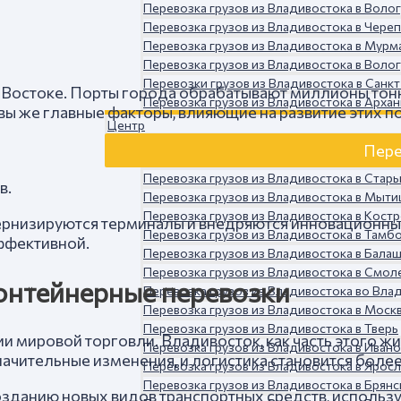
Перевозка грузов из Владивостока в Воло
Перевозка грузов из Владивостока в Чере
Перевозка грузов из Владивостока в Мурм
Перевозка грузов из Владивостока в Воло
Перевозки грузов из Владивостока в Санк
Востоке. Порты города обрабатывают миллионы тонн 
Перевозка грузов из Владивостока в Архан
ы же главные факторы, влияющие на развитие этих п
Центр
Пере
Перевозка грузов из Владивостока в Стар
в.
Перевозка грузов из Владивостока в Мыт
Перевозка грузов из Владивостока в Кост
ернизируются терминалы и внедряются инновационны
Перевозка грузов из Владивостока в Тамб
ффективной.
Перевозка грузов из Владивостока в Бала
Перевозка грузов из Владивостока в Смол
онтейнерные перевозки
Перевозка грузов из Владивостока во Вла
Перевозка грузов из Владивостока в Моск
Перевозка грузов из Владивостока в Тверь
и мировой торговли. Владивосток, как часть этого ж
Перевозка грузов из Владивостока в Иван
начительные изменения, и логистика становится боле
Перевозка грузов из Владивостока в Ярос
Перевозка грузов из Владивостока в Брянс
озданию новых видов транспортных средств, использ