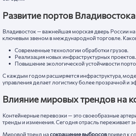
Развитие портов Владивостока
Владивосток — важнейшая морская дверь России на 
ключевым звеном в международной торговле. Каков
Современные технологии обработки грузов.
Реализация новых инфраструктурных проектов.
Повышение экологической устойчивости порто
С каждым годом расширяется инфраструктура, мод
управления делает логистику более прозрачной и э
Влияние мировых трендов на к
Контейнерные перевозки — это своеобразные артери
тренды и изменения. Сегодня отрасль переживает з
Мировой тренд на
сокращение выбросов
привел к с