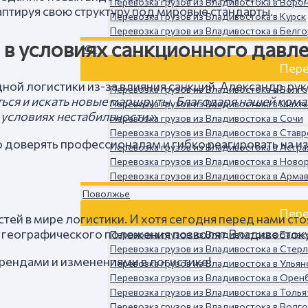
Перевозка грузов из Владивостока в Воро
аптируя свою структуру под мировые стандарты.
Перевозка грузов из Владивостока в Курск
Перевозка грузов из Владивостока в Белг
 в условиях санкционного давл
Юг
Пере
й логистики из-за влияния санкций. Александр, рук
Перевозка грузов из Владивостока в Волг
ся и искать новые маршруты. Благодаря нашей коман
Перевозка грузов из Владивостока в Шахт
условиях нестабильности.
»
Перевозка грузов из Владивостока в Сочи
Перевозка грузов из Владивостока в Став
но доверять профессионалам и гибко реагировать на и
Перевозка грузов из Владивостока в Астра
Перевозка грузов из Владивостока в Ново
Перевозка грузов из Владивостока в Арма
Поволжье
Пере
 в мире логистики. И хотя сегодня перед нами стоят 
 географического положения позволят Владивостоку 
Перевозка грузов из Владивостока в Бала
Перевозка грузов из Владивостока в Стер
трендами и изменениями в логистике!
Перевозка грузов из Владивостока в Ульян
Перевозка грузов из Владивостока в Орен
Перевозка грузов из Владивостока в Толья
Перевозка грузов из Владивостока в Волг