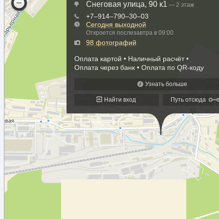
Правила перевозки грузов в контейнерах
Закон о ж/д транспорте в РФ
Правила приема груза к перевозке
Правила приема заявок
Характеристика подвижного состава
Контейнера
Крытые вагоны
Платформы
Полувагоны
ОТЗЫВЫ
КОНТАКТЫ
РАССЧИТАТЬ