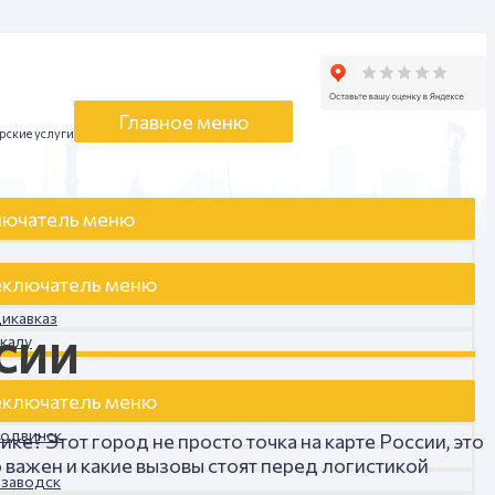
Главное меню
рские услуги
ючатель меню
ключатель меню
дикавказ
сии
чкалу
ключатель меню
родвинск
е? Этот город не просто точка на карте России, это
 важен и какие вызовы стоят перед логистикой
озаводск