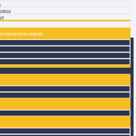
к
оярск
ул
ключатель меню
ск
в