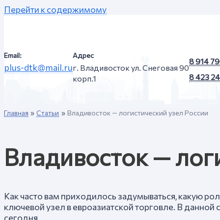
Перейти к содержимому
Email:
Адрес
8 914 7
plus-dtk@mail.ru
г. Владивосток ул. Снеговая 90
8 423 2
корп.1
Главная
Статьи
Владивосток — логистический узел России
Владивосток — лог
Как часто вам приходилось задумываться, какую роль
ключевой узел в евроазиатской торговле. В данной 
сегодня.