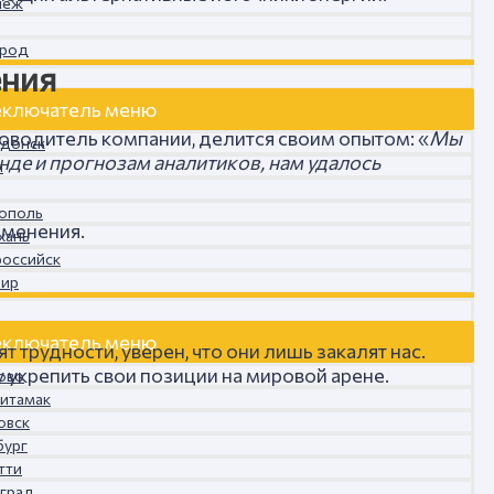
неж
ород
ения
ключатель меню
оводитель компании, делится своим опытом: «
Мы
одонск
де и прогнозам аналитиков, нам удалось
ы
рополь
зменения.
хань
российск
вир
ключатель меню
трудности, уверен, что они лишь закалят нас.
укрепить свои позиции на мировой арене.
ково
литамак
овск
бург
тти
оград