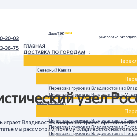
Транспортно-экспедито
90-30-03
ГЛАВНАЯ
43-36-75
ДОСТАВКА ПО ГОРОДАМ
Перекл
Северный Кавказ
Пере
Перевозка грузов из Владивостока во Вла
истический узел Рос
Перевозка грузов из Владивостока в Маха
Северо-Запад
Пере
Перевозка грузов из Владивостока в Севе
 играет Владивосток в мировой транспортной логистик
Перевозка грузов из Владивостока в Псков
статье мы рассмотрим, почему Владивосток настолько
Перевозка грузов из Владивостока в Петр