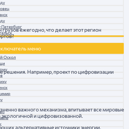
гду
повец
анск
гду
т-Петербург
грузов ежегодно, что делает этот регион
гельск
ортов?
ключатель меню
ый Оскол
ищи
рому
е решения. Например, проект по цифровизации
ов
шиху
енск
димир
ву
изненно важного механизма, впитывает все мировые
ово
е экологичной и цифровизованной.
лавль
к
ующих альтернативные источники энергии.