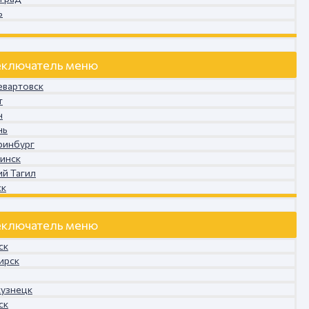
ь
ключатель меню
евартовск
т
н
нь
ринбург
бинск
ий Тагил
ск
ключатель меню
ск
ирск
кузнецк
ск